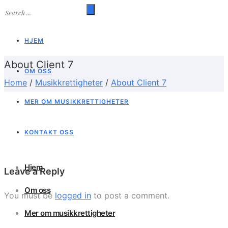
HJEM
About Client 7
OM OSS
Home
/
Musikkrettigheter
/
About Client 7
MER OM MUSIKKRETTIGHETER
KONTAKT OSS
Hjem
Leave a Reply
Om oss
You must be
logged in
to post a comment.
Mer om musikkrettigheter