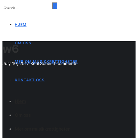
HJEM
OM OSS
w6
MER OM MUSIKKRETTIGHETER
July 10, 2017
Ketil Schei
0 comments
KONTAKT OSS
Hjem
Om oss
Mer om musikkrettigheter