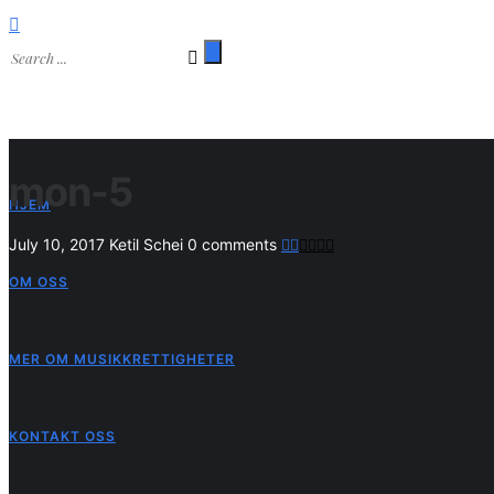
mon-5
HJEM
July 10, 2017
Ketil Schei
0 comments
OM OSS
MER OM MUSIKKRETTIGHETER
KONTAKT OSS