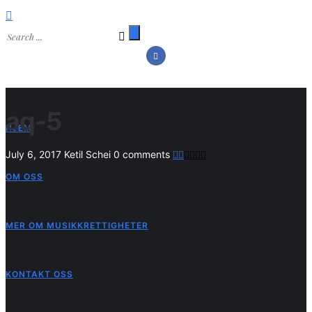
aq-5
HJEM
July 6, 2017
Ketil Schei
0 comments
OM OSS
MER OM MUSIKKRETTIGHETER
KONTAKT OSS