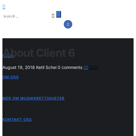
About Client 6
HJEM
August 19, 2018
Ketil Schei
0 comments
OM OSS
MER OM MUSIKKRETTIGHETER
KONTAKT OSS